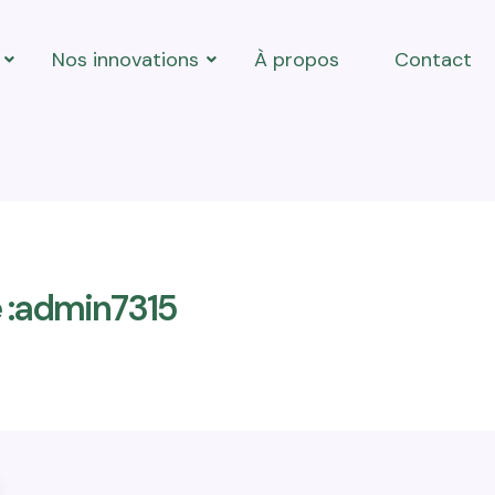
Nos innovations
À propos
Contact
e :admin7315