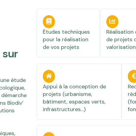
Études techniques
Réalisation
pour la réalisation
de projets 
de vos projets
valorisation
 sur
d’une étude
Appui à la conception de
Rec
cologique,
projets (urbanisme,
ré
e démarche
bâtiment, espaces verts,
(fo
ns Biodiv’
infrastructures…)
fon
utions
niques,